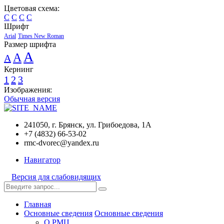
Цветовая схема:
C
C
C
C
Шрифт
Arial
Times New Roman
Размер шрифта
A
A
A
Кернинг
1
2
3
Изображения:
Обычная версия
241050, г. Брянск, ул. Грибоедова, 1А
+7 (4832) 66-53-02
rmc-dvorec@yandex.ru
Навигатор
Версия для слабовидящих
Главная
Основные сведения
Основные сведения
О РМЦ