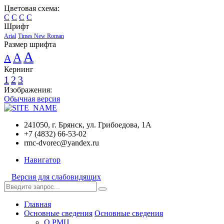
Цветовая схема:
C
C
C
C
Шрифт
Arial
Times New Roman
Размер шрифта
A
A
A
Кернинг
1
2
3
Изображения:
Обычная версия
241050, г. Брянск, ул. Грибоедова, 1А
+7 (4832) 66-53-02
rmc-dvorec@yandex.ru
Навигатор
Версия для слабовидящих
Главная
Основные сведения
Основные сведения
О РМЦ