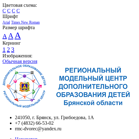
Цветовая схема:
C
C
C
C
Шрифт
Arial
Times New Roman
Размер шрифта
A
A
A
Кернинг
1
2
3
Изображения:
Обычная версия
241050, г. Брянск, ул. Грибоедова, 1А
+7 (4832) 66-53-02
rmc-dvorec@yandex.ru