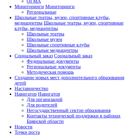
ОГМА
Мониторинги
Мониторинги
Региональные
Школьные театры, музеи, спортивные клубы,
медиацентры
Школьные театры, музеи, спортивные
клубы, медиацентры
Школьные театры
Школьные музеи
Школьные спортивные клубы
Школьные медиацентры
Социальный заказ
Социальный заказ
Федеральные документы
Региональные документы
Методическая помощь
Создание новых мест дополнительного образования
детей
Наставничество
Навигатор
Навигатор
Для организаций
Для родителей
Негосударственный сектор образования
Контакты технической поддержки в районах
Брянской области
Новости
Точки роста