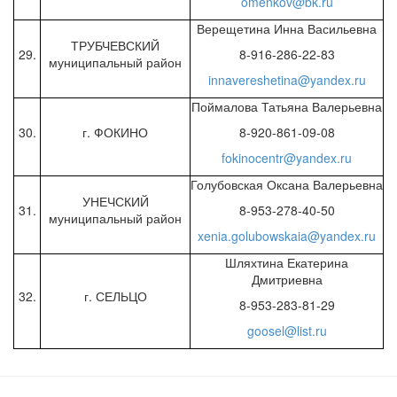
omenkov@bk.ru
Верещетина Инна Васильевна
ТРУБЧЕВСКИЙ
29.
8-916-286-22-83
муниципальный район
innavereshetina@yandex.ru
Поймалова Татьяна Валерьевна
30.
г. ФОКИНО
8-920-861-09-08
fokinocentr@yandex.ru
Голубовская Оксана Валерьевна
УНЕЧСКИЙ
31.
8-953-278-40-50
муниципальный район
xenia.golubowskaia@yandex.ru
Шляхтина Екатерина
Дмитриевна
32.
г. СЕЛЬЦО
8-953-283-81-29
goosel@list.ru