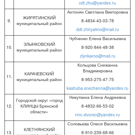
cdt.zhu@yandex.ru
Антонян Светлана Викторовна
ЖИРЯТИНСКИЙ
9.
8-4834-43-03-78
муниципальный район
ddt.zhiryatino@mail.ru
Чубченко Елена Васильевна
ЗЛЫНКОВСКИЙ
10.
8-920-844-48-38
муниципальный район
zlynkaroo@mail.ru
Кольцова Снежанна
Владимировна
КАРАЧЕВСКИЙ
11.
муниципальный район
8-953-275-47-75
kashuba.snezhanna@yandex.ru
Никуткина Елена Андреевна
Городской округ «город
12.
КЛИНЦЫ Брянской
8-4832-66-53-02
области»
rmc-dvorec@yandex.ru
Соловьева Олеся Васильевна
КЛЕТНЯНСКИЙ
13.
8-910-239-68-66