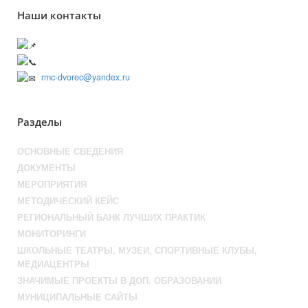
Наши контакты
241050, г. Брянск, ул. Грибоедова, 1А
+7 (4832) 66-53-02
rmc-dvorec@yandex.ru
Разделы
ОСНОВНЫЕ СВЕДЕНИЯ
ДОКУМЕНТЫ
МЕРОПРИЯТИЯ
МЕТОДИЧЕСКИЙ КЕЙС
РЕГИОНАЛЬНЫЙ БАНК ЛУЧШИХ ПРАКТИК
МОНИТОРИНГИ
ШКОЛЬНЫЕ ТЕАТРЫ, МУЗЕИ, СПОРТИВНЫЕ КЛУБЫ,
МЕДИАЦЕНТРЫ
ЗНАЧИМЫЕ ПРОЕКТЫ В ДОП. ОБРАЗОВАНИИ
МУНИЦИПАЛЬНЫЕ САЙТЫ