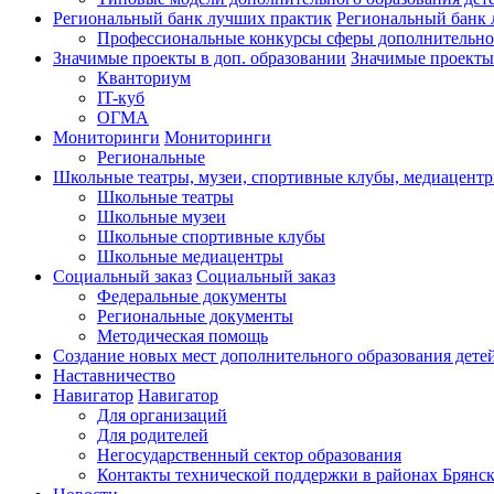
Региональный банк лучших практик
Региональный банк 
Профессиональные конкурсы сферы дополнительно
Значимые проекты в доп. образовании
Значимые проекты 
Кванториум
IT-куб
ОГМА
Мониторинги
Мониторинги
Региональные
Школьные театры, музеи, спортивные клубы, медиацент
Школьные театры
Школьные музеи
Школьные спортивные клубы
Школьные медиацентры
Социальный заказ
Социальный заказ
Федеральные документы
Региональные документы
Методическая помощь
Создание новых мест дополнительного образования дете
Наставничество
Навигатор
Навигатор
Для организаций
Для родителей
Негосударственный сектор образования
Контакты технической поддержки в районах Брянск