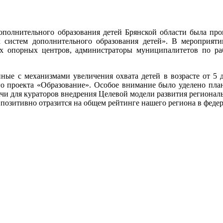
олнительного образования детей Брянской области была пров
 систем дополнительного образования детей». В мероприят
ых опорных центров, администраторы муниципалитетов по ра
нные с механизмами увеличения охвата детей в возрасте от 5 
ого проекта «Образование». Особое внимание было уделено пл
ачи для кураторов внедрения Целевой модели развития регионал
позитивно отразится на общем рейтинге нашего региона в фед