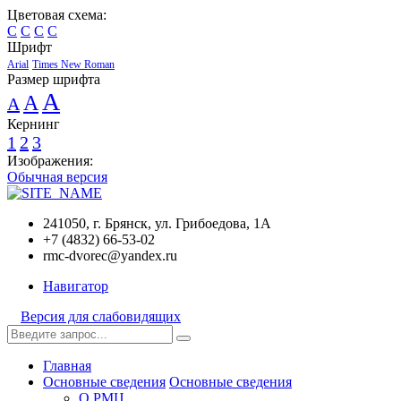
Цветовая схема:
C
C
C
C
Шрифт
Arial
Times New Roman
Размер шрифта
A
A
A
Кернинг
1
2
3
Изображения:
Обычная версия
241050, г. Брянск, ул. Грибоедова, 1А
+7 (4832) 66-53-02
rmc-dvorec@yandex.ru
Навигатор
Версия для слабовидящих
Главная
Основные сведения
Основные сведения
О РМЦ