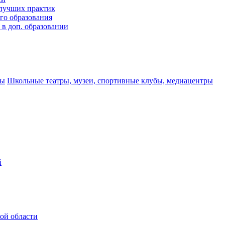
лучших практик
го образования
в доп. образовании
ры
Школьные театры, музеи, спортивные клубы, медиацентры
й
ой области