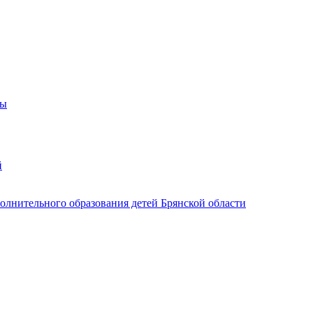
ры
й
лнительного образования детей Брянской области