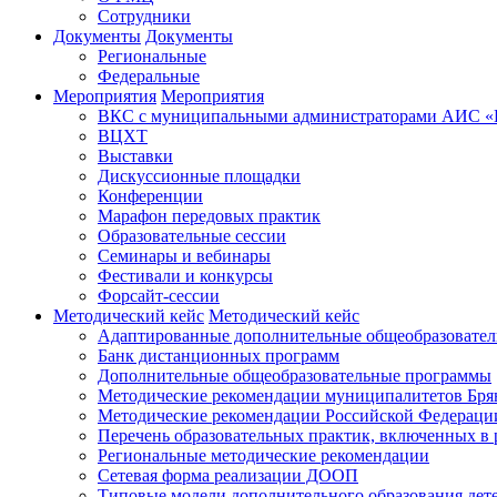
Сотрудники
Документы
Документы
Региональные
Федеральные
Мероприятия
Мероприятия
ВКС с муниципальными администраторами АИС «На
ВЦХТ
Выставки
Дискуссионные площадки
Конференции
Марафон передовых практик
Образовательные сессии
Семинары и вебинары
Фестивали и конкурсы
Форсайт-сессии
Методический кейс
Методический кейс
Адаптированные дополнительные общеобразовате
Банк дистанционных программ
Дополнительные общеобразовательные программы
Методические рекомендации муниципалитетов Бря
Методические рекомендации Российской Федераци
Перечень образовательных практик, включенных в
Региональные методические рекомендации
Сетевая форма реализации ДООП
Типовые модели дополнительного образования дет