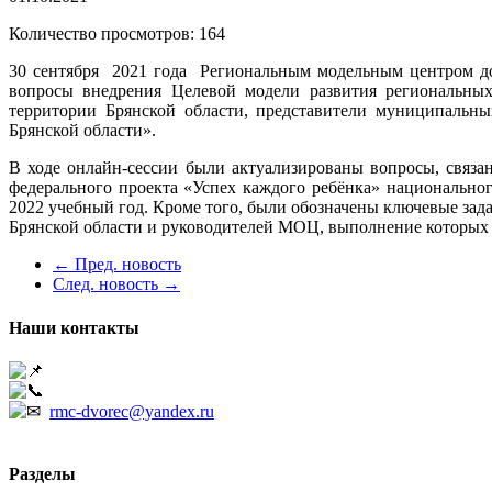
Количество просмотров: 164
30 сентября 2021 года Региональным модельным центром доп
вопросы внедрения Целевой модели развития региональных
территории Брянской области, представители муниципальн
Брянской области».
В ходе онлайн-сессии были актуализированы вопросы, связа
федерального проекта «Успех каждого ребёнка» национальн
2022 учебный год. Кроме того, были обозначены ключевые зад
Брянской области и руководителей МОЦ, выполнение которых 
← Пред. новость
След. новость →
Наши контакты
241050, г. Брянск, ул. Грибоедова, 1А
+7 (4832) 66-53-02
rmc-dvorec@yandex.ru
Разделы